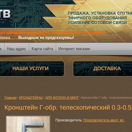
АЙТ ОТЧАСТИ ЗАБРОШЕН, УТОЧНЯЙТЕ ПО ТЕЛЕФОНУ!
. Кубинка
Выходные не предсказуемы!
м
Наш адрес
Карта сайта
Интернет магазин
Главная
\
КРОНШТЕЙНЫ
\
ДЛЯ АНТЕНН И МАЧТ
\ Кронштейн Г-обр. телескопически
Кронштейн Г-обр. телескопический 0.3-0.
Производитель:
Производитель мачт, кр.