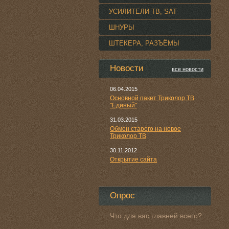
УСИЛИТЕЛИ TВ, SAT
ШНУРЫ
ШТЕКЕРА, РАЗЪЁМЫ
Новости
все новости
06.04.2015
Основной пакет Триколор ТВ
"Единый"
31.03.2015
Обмен старого на новое
Триколор ТВ
30.11.2012
Открытие сайта
Опрос
Что для вас главней всего?