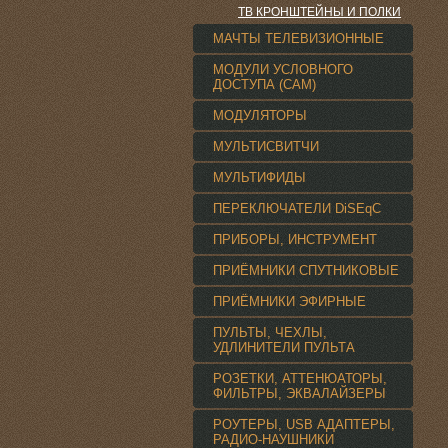
ТВ КРОНШТЕЙНЫ И ПОЛКИ
МАЧТЫ ТЕЛЕВИЗИОННЫЕ
МОДУЛИ УСЛОВНОГО
ДОСТУПА (CAM)
МОДУЛЯТОРЫ
МУЛЬТИСВИТЧИ
МУЛЬТИФИДЫ
ПЕРЕКЛЮЧАТЕЛИ DiSEqC
ПРИБОРЫ, ИНСТРУМЕНТ
ПРИЁМНИКИ СПУТНИКОВЫЕ
ПРИЁМНИКИ ЭФИРНЫЕ
ПУЛЬТЫ, ЧЕХЛЫ,
УДЛИНИТЕЛИ ПУЛЬТА
РОЗЕТКИ, АТТЕНЮАТОРЫ,
ФИЛЬТРЫ, ЭКВАЛАЙЗЕРЫ
РОУТЕРЫ, USB АДАПТЕРЫ,
РАДИО-НАУШНИКИ