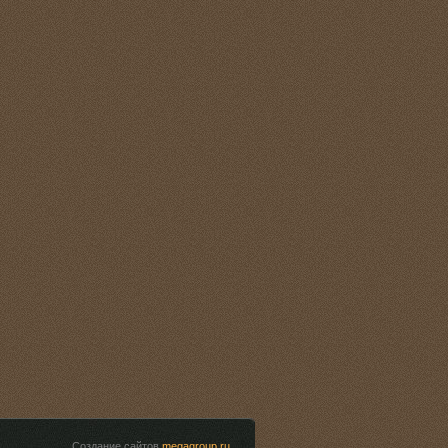
Создание сайтов
megagroup.ru