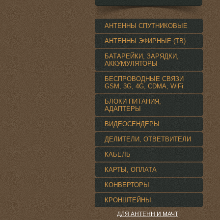
АНТЕННЫ СПУТНИКОВЫЕ
АНТЕННЫ ЭФИРНЫЕ (ТВ)
БАТАРЕЙКИ, ЗАРЯДКИ,
АККУМУЛЯТОРЫ
БЕСПРОВОДНЫЕ СВЯЗИ
GSM, 3G, 4G, CDMA, WiFi
БЛОКИ ПИТАНИЯ,
АДАПТЕРЫ
ВИДЕОСЕНДЕРЫ
ДЕЛИТЕЛИ, ОТВЕТВИТЕЛИ
КАБЕЛЬ
КАРТЫ, ОПЛАТА
КОНВЕРТОРЫ
КРОНШТЕЙНЫ
ДЛЯ АНТЕНН И МАЧТ