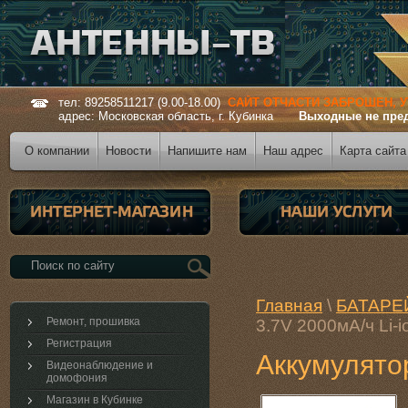
тел: 89258511217 (9.00-18.00)
САЙТ ОТЧАСТИ ЗАБРОШЕН, 
адрес: Московская область, г. Кубинка
Выходные не пре
О компании
Новости
Напишите нам
Наш адрес
Карта сайта
Главная
\
БАТАРЕ
Ремонт, прошивка
3.7V 2000мА/ч Li-i
Регистрация
Аккумулятор
Видеонаблюдение и
домофония
Магазин в Кубинке