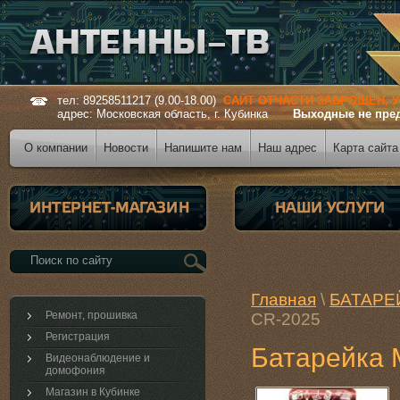
тел: 89258511217 (9.00-18.00)
САЙТ ОТЧАСТИ ЗАБРОШЕН, 
адрес: Московская область, г. Кубинка
Выходные не пре
О компании
Новости
Напишите нам
Наш адрес
Карта сайта
Главная
\
БАТАРЕ
Ремонт, прошивка
CR-2025
Регистрация
Батарейка
Видеонаблюдение и
домофония
Магазин в Кубинке