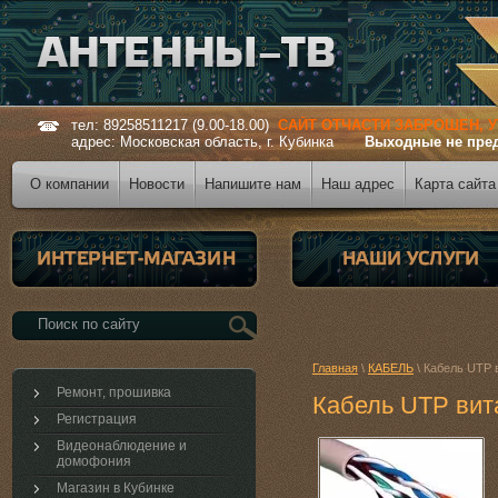
тел: 89258511217 (9.00-18.00)
САЙТ ОТЧАСТИ ЗАБРОШЕН, 
адрес: Московская область, г. Кубинка
Выходные не пре
О компании
Новости
Напишите нам
Наш адрес
Карта сайта
Главная
\
КАБЕЛЬ
\ Кабель UTP в
Ремонт, прошивка
Кабель UTP вита
Регистрация
Видеонаблюдение и
домофония
Магазин в Кубинке