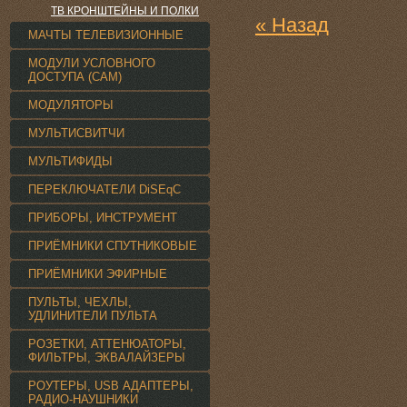
ТВ КРОНШТЕЙНЫ И ПОЛКИ
« Назад
МАЧТЫ ТЕЛЕВИЗИОННЫЕ
МОДУЛИ УСЛОВНОГО
ДОСТУПА (CAM)
МОДУЛЯТОРЫ
МУЛЬТИСВИТЧИ
МУЛЬТИФИДЫ
ПЕРЕКЛЮЧАТЕЛИ DiSEqC
ПРИБОРЫ, ИНСТРУМЕНТ
ПРИЁМНИКИ СПУТНИКОВЫЕ
ПРИЁМНИКИ ЭФИРНЫЕ
ПУЛЬТЫ, ЧЕХЛЫ,
УДЛИНИТЕЛИ ПУЛЬТА
РОЗЕТКИ, АТТЕНЮАТОРЫ,
ФИЛЬТРЫ, ЭКВАЛАЙЗЕРЫ
РОУТЕРЫ, USB АДАПТЕРЫ,
РАДИО-НАУШНИКИ