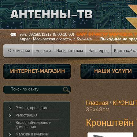
тел: 89258511217 (9.00-18.00)
САЙТ ОТЧАСТИ ЗАБРОШЕН, 
адрес: Московская область, г. Кубинка
Выходные не пре
О компании
Новости
Напишите нам
Наш адрес
Карта сайта
Главная
\
КРОНШ
Ремонт, прошивка
36х48см
Регистрация
Кронштейн 
Видеонаблюдение и
домофония
Магазин в Кубинке