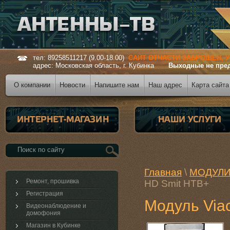
тел: 89258511217 (9.00-18.00)
САЙТ ОТЧАСТИ ЗАБРОШЕН, 
адрес: Московская область, г. Кубинка
Выходные не пре
О компании
Новости
Напишите нам
Наш адрес
Карта сайта
Главная
\
МОДУЛИ
Ремонт, прошивка
HD Smit НТВ+
Регистрация
Модуль Via
Видеонаблюдение и
домофония
Магазин в Кубинке