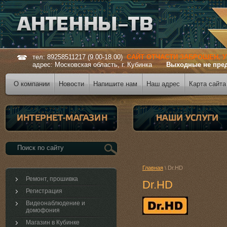
тел: 89258511217 (9.00-18.00)
САЙТ ОТЧАСТИ ЗАБРОШЕН, 
адрес: Московская область, г. Кубинка
Выходные не пре
О компании
Новости
Напишите нам
Наш адрес
Карта сайта
Главная
\ Dr.HD
Ремонт, прошивка
Dr.HD
Регистрация
Видеонаблюдение и
домофония
Магазин в Кубинке